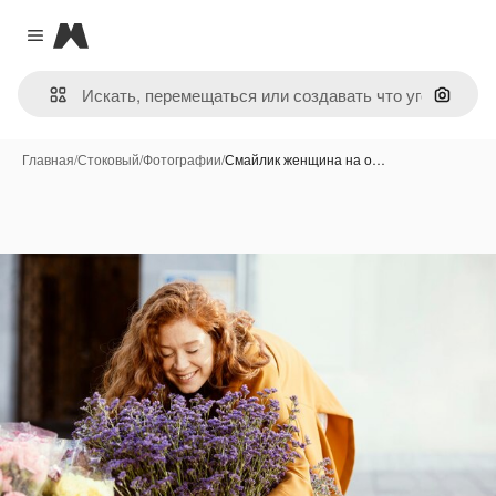
Magnific
Close menu
Поиск 
Главная
/
Стоковый
/
Фотографии
/
Смайлик женщина на о…