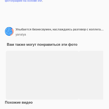
фотографий на основе ИИ
.
Улыбается бизнесвумен, наслаждаясь разговор с коллегами во время совместной работы с ноутбуками
yanalya
Вам также могут понравиться эти фото
Похожие видео
Premium
Premium
Сгенериров