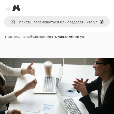
Magnific
Close menu
Поиск 
Главная
/
Стоковый
/
Фотографии
/
Улыбается бизнесвуме…