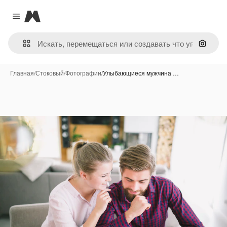
Magnific
Close menu
Поиск 
Главная
/
Стоковый
/
Фотографии
/
Улыбающиеся мужчина …