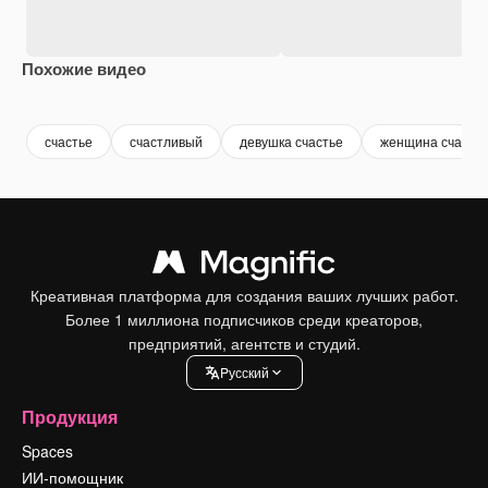
Похожие видео
Premium
Premium
Premium
Premium
счастье
счастливый
девушка счастье
женщина счастл
Креативная платформа для создания ваших лучших работ.
Более 1 миллиона подписчиков среди креаторов,
предприятий, агентств и студий.
Pусский
Продукция
Spaces
ИИ-помощник