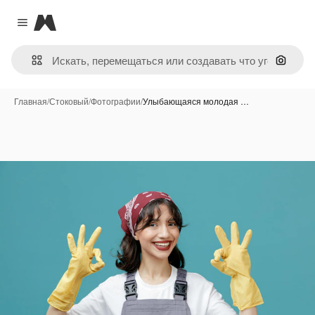
Magnific
Close menu
Поиск 
Главная
/
Стоковый
/
Фотографии
/
Улыбающаяся молодая …