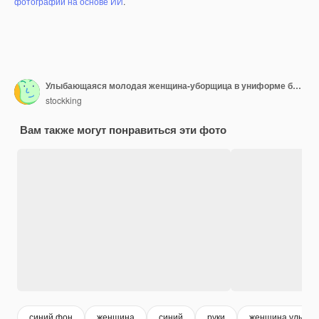
фотографий на основе ИИ
.
Улыбающаяся молодая женщина-уборщица в униформе бандана и резиновых перчатках смотрит в камеру, показывающую знак ок обеими руками, изолированными на синем фоне
stockking
Вам также могут понравиться эти фото
синий фон
женщина
синий
руки
женщина улыбае