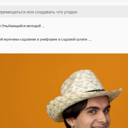
и
/
Улыбающийся молодой …
Улыбающийся молодой мужчина-садовник в униформе в садовой шляпе с перчатками держит и указывает рукой на машинки для стрижки