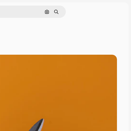
Поиск по изображению
Поиск