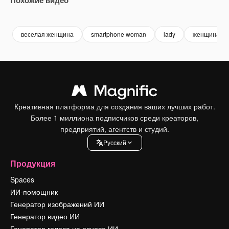
Premium
Premium
Premium
Premium
веселая женщина
smartphone woman
lady
женщина ул
Креативная платформа для создания ваших лучших работ.
Более 1 миллиона подписчиков среди креаторов,
предприятий, агентств и студий.
Pусский
Продукция
Spaces
ИИ-помощник
Генератор изображений ИИ
Генератор видео ИИ
Генератор голоса на основе ИИ