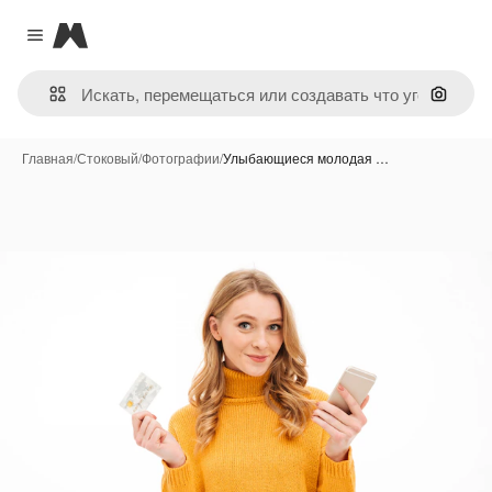
Magnific
Close menu
Поиск 
Главная
/
Стоковый
/
Фотографии
/
Улыбающиеся молодая …