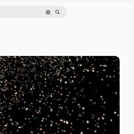
Поиск по изображению
Поиск