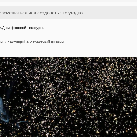
и
/
Дым фоновой текстуры…
ы, блестящий абстрактный дизайн