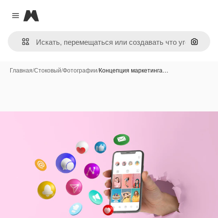
Magnific
Close menu
Поиск 
Главная
/
Стоковый
/
Фотографии
/
Концепция маркетинга…