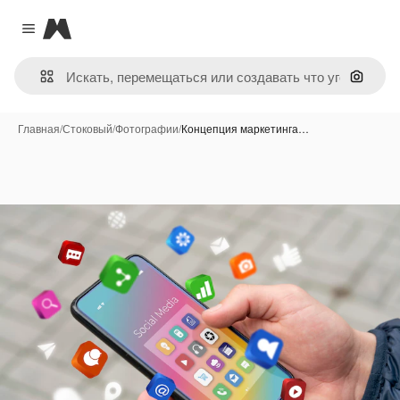
Magnific
Close menu
Поиск 
Главная
/
Стоковый
/
Фотографии
/
Концепция маркетинга…