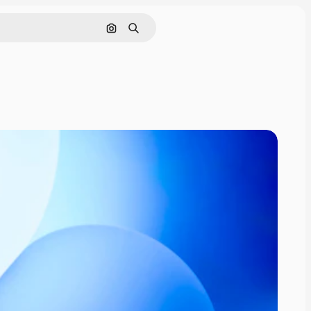
Поиск по изображению
Поиск