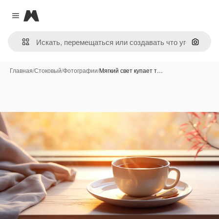
Magnific
Close menu
Поиск 
Главная
/
Стоковый
/
Фотографии
/
Мягкий свет купает т…