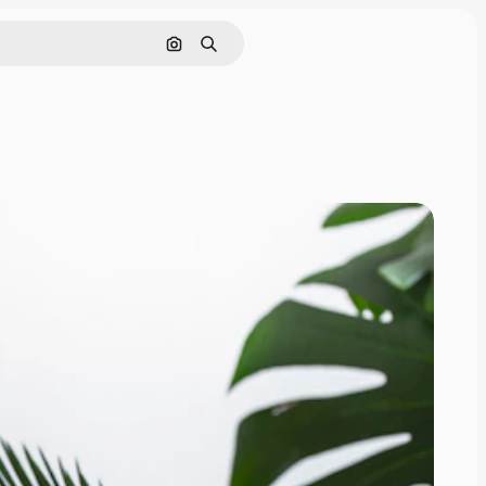
Поиск по изображению
Поиск