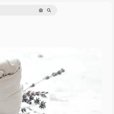
Поиск по изображению
Поиск