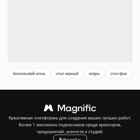
бенгальский огонь
стол черный
искры
стол фон
с
Креативная платформа для создания ваших лучших работ.
Более 1 миллиона подписчиков среди креаторов,
предприятий, агентств и студий.
Pусский