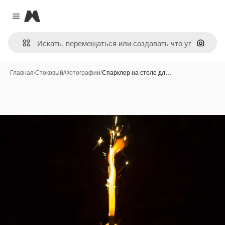
Magnific
Close menu
Поиск 
Главная
/
Стоковый
/
Фотографии
/
Спарклер на столе дл…