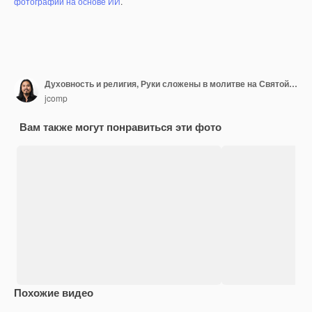
фотографий на основе ИИ
.
Духовность и религия, Руки сложены в молитве на Святой Библии в церкви концепции для веры.
jcomp
Вам также могут понравиться эти фото
Похожие видео
Premium
Premium
Premium
Premium
Сгенериров