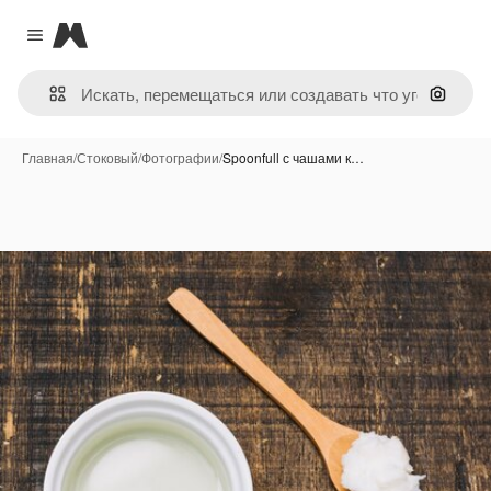
Magnific
Close menu
Поиск 
Главная
/
Стоковый
/
Фотографии
/
Spoonfull с чашами к…