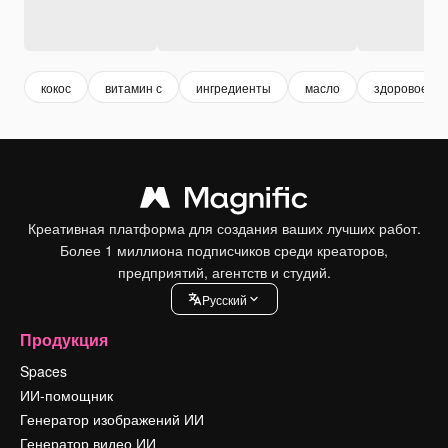
кокос
витамин с
ингредиенты
масло
здоровое пи
Креативная платформа для создания ваших лучших работ.
Более 1 миллиона подписчиков среди креаторов,
предприятий, агентств и студий.
Pусский
Продукция
Spaces
ИИ-помощник
Генератор изображений ИИ
Генератор видео ИИ