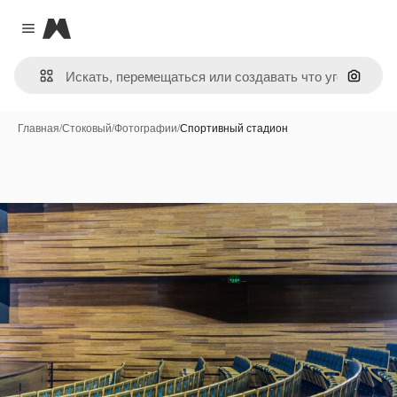
Magnific
Close menu
Поиск 
Главная
/
Стоковый
/
Фотографии
/
Спортивный стадион