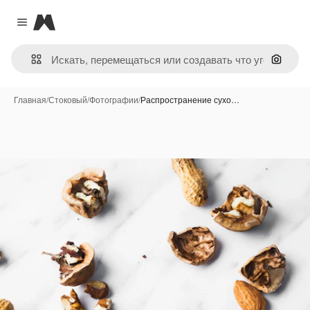
Magnific
Close menu
Поиск 
Главная
/
Стоковый
/
Фотографии
/
Распространение сухо…