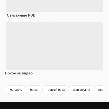
Связанные PSD
Похожие видео
миндаль
орехи
грецкий орех
фон фрукты
орешки