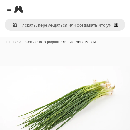
Magnific
Close menu
Поиск 
Главная
/
Стоковый
/
Фотографии
/
зеленый лук на белом…