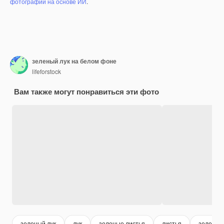
фотографий на основе ИИ
.
зеленый лук на белом фоне
lifeforstock
Вам также могут понравиться эти фото
зеленый лук
лук
зеленые листья
листья
зеленые