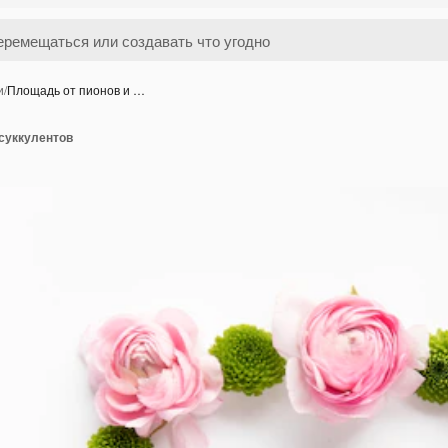
и
/
Площадь от пионов и …
 суккулентов