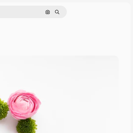
Поиск по изображению
Поиск