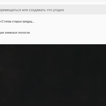
и
/
Стопка старых грядущ…
щих книжных полосок