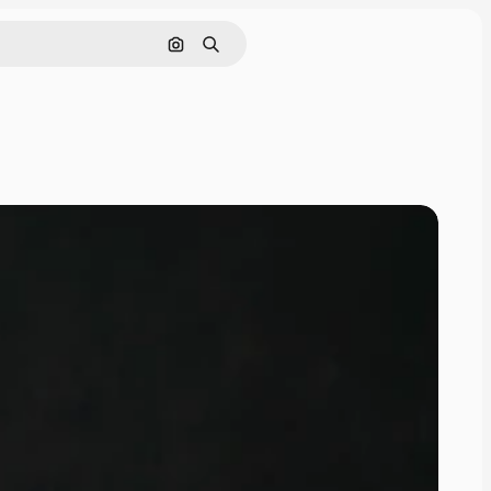
Поиск по изображению
Поиск