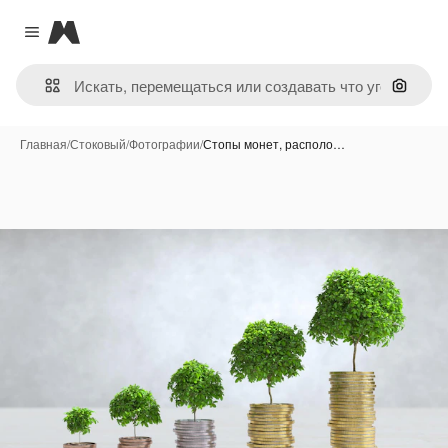
Magnific
Close menu
Поиск 
Главная
/
Стоковый
/
Фотографии
/
Стопы монет, располо…