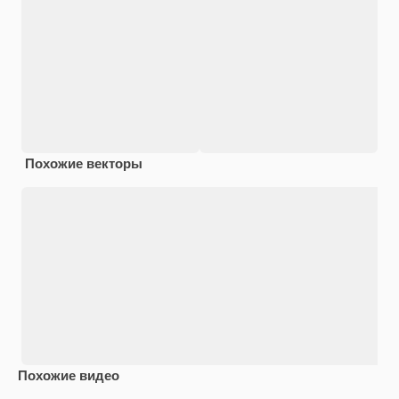
Похожие векторы
Похожие видео
Premium
Premium
Premium
Premium
Сгенериров