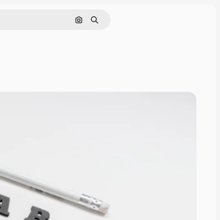
Поиск по изображению
Поиск