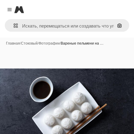
Magnific
Close menu
Поиск 
Главная
/
Стоковый
/
Фотографии
/
Вареные пельмени на …