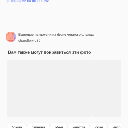
фотографий на основе ИИ
.
Вареные пельмени на фоне черного сланца
chandlervid85
Вам также могут понравиться эти фото
блюдо
свинина
обед
капуста
ужин
мясо