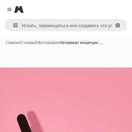
Magnific
Close menu
Поиск 
Главная
/
Стоковый
/
Фотографии
/
Натюрморт концепции …