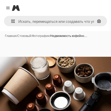
Magnific
Close menu
Поиск 
Главная
/
Стоковый
/
Фотографии
/
Недвижимость кофейно…