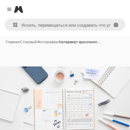
Magnific
Close menu
Поиск 
Главная
/
Стоковый
/
Фотографии
/
Натюрморт красочного…