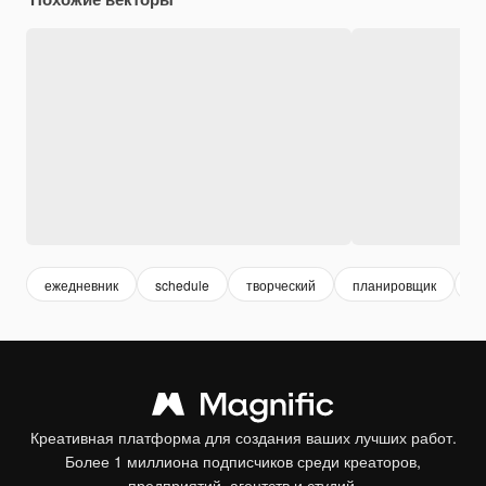
ежедневник
schedule
творческий
планировщик
н
Креативная платформа для создания ваших лучших работ.
Более 1 миллиона подписчиков среди креаторов,
предприятий, агентств и студий.