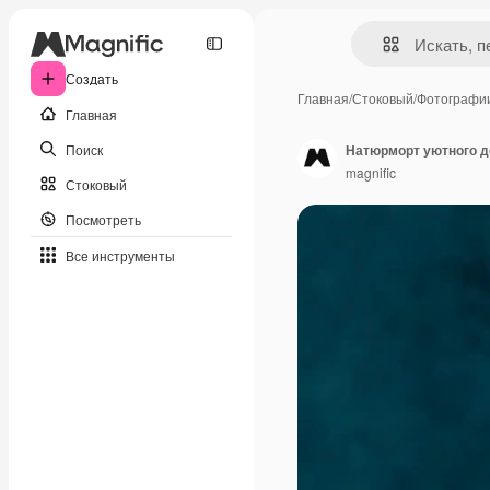
Создать
Главная
/
Стоковый
/
Фотографи
Главная
Поиск
Натюрморт уютного д
magnific
Стоковый
Посмотреть
Все инструменты