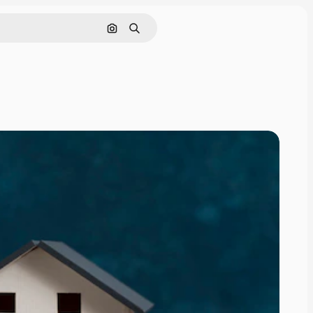
Поиск по изображению
Поиск