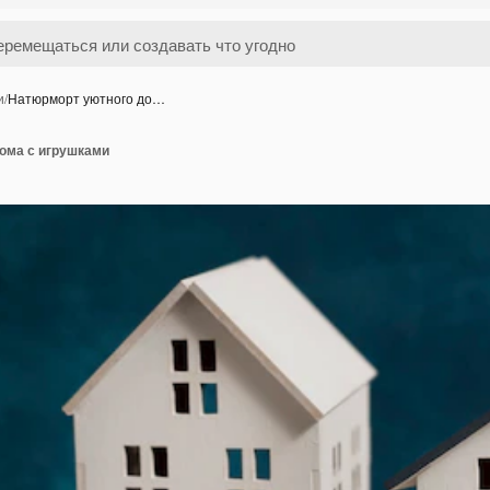
и
/
Натюрморт уютного до…
ома с игрушками