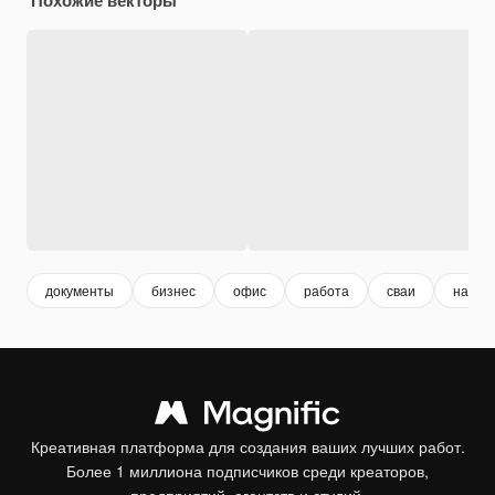
документы
бизнес
офис
работа
сваи
натюр
Креативная платформа для создания ваших лучших работ.
Более 1 миллиона подписчиков среди креаторов,
предприятий, агентств и студий.