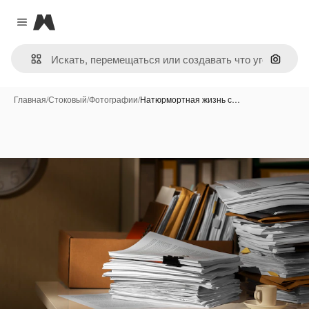
Magnific
Close menu
Поиск 
Главная
/
Стоковый
/
Фотографии
/
Натюрмортная жизнь с…