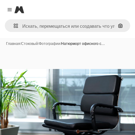
Magnific
Close menu
Поиск 
Главная
/
Стоковый
/
Фотографии
/
Натюрморт офисного с…