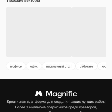
Похожие векторы
в офисе
офис
письменный стол
работает
корпо
Креативная платформа для создания ваших лучших работ.
Более 1 миллиона подписчиков среди креаторов,