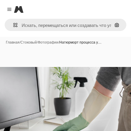
Magnific
Close menu
Поиск 
Главная
/
Стоковый
/
Фотографии
/
Натюрморт процесса у…