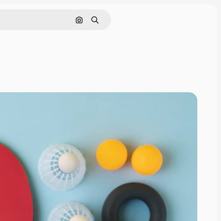
Поиск по изображению
Поиск