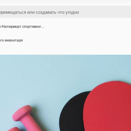
и
/
Натюрморт спортивног…
го инвентаря