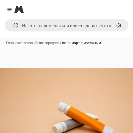
Magnific
Close menu
Поиск 
Главная
/
Стоковый
/
Фотографии
/
Натюрморт с масляным…