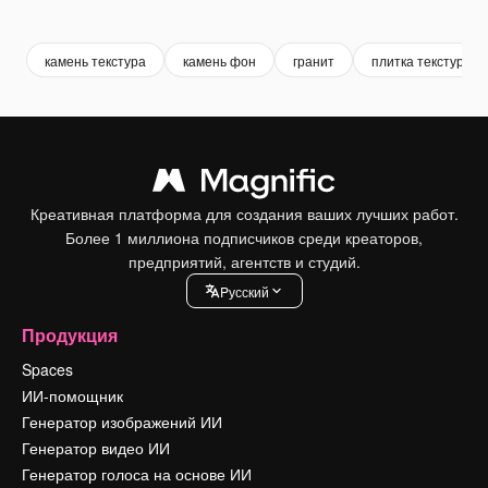
Premium
Premium
Premium
Premium
камень текстура
камень фон
гранит
плитка текстура
Креативная платформа для создания ваших лучших работ.
Более 1 миллиона подписчиков среди креаторов,
предприятий, агентств и студий.
Pусский
Продукция
Spaces
ИИ-помощник
Генератор изображений ИИ
Генератор видео ИИ
Генератор голоса на основе ИИ