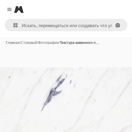
Magnific
Close menu
Поиск 
Главная
/
Стоковый
/
Фотографии
/
Текстура каменного п…