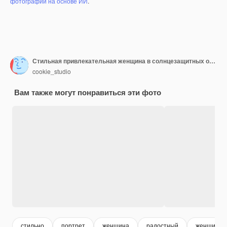
фотографий на основе ИИ
.
Стильная привлекательная женщина в солнцезащитных очках и свитере выглядит нахально
cookie_studio
Вам также могут понравиться эти фото
стильно
портрет
женщина
радостный
женщина 