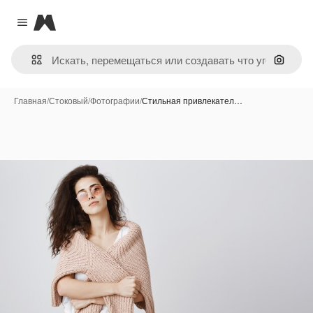
Magnific
Close menu
Поиск 
Главная
/
Стоковый
/
Фотографии
/
Стильная привлекател…