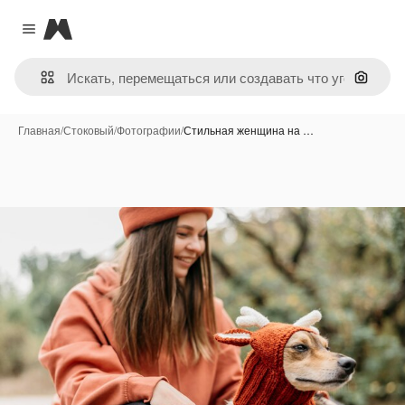
Magnific
Close menu
Поиск 
Главная
/
Стоковый
/
Фотографии
/
Стильная женщина на …