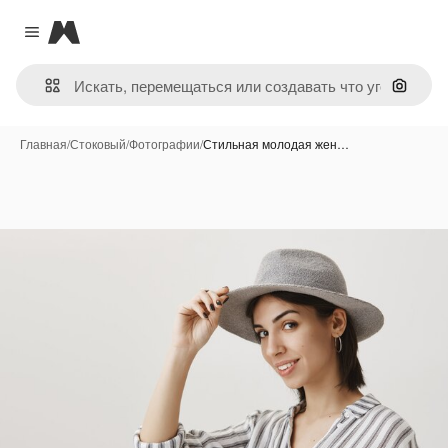
Magnific
Close menu
Поиск 
Главная
/
Стоковый
/
Фотографии
/
Стильная молодая жен…