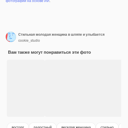
фотографий на основе ИИ
.
Стильная молодая женщина в шляпе и улыбается
cookie_studio
Вам также могут понравиться эти фото
восторг
радостный
веселая женщина
стильно
по