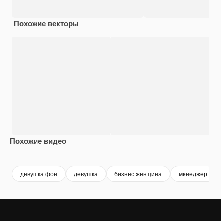
Похожие векторы
Похожие видео
Premium
Premium
Premium
Premium
девушка фон
девушка
бизнес женщина
менеджер