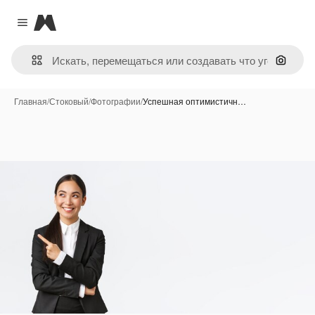
Magnific
Close menu
Поиск 
Главная
/
Стоковый
/
Фотографии
/
Успешная оптимистичн…