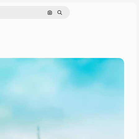
Поиск по изображению
Поиск