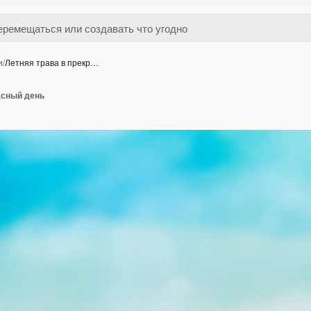
и
/
Летняя трава в прекр…
асный день