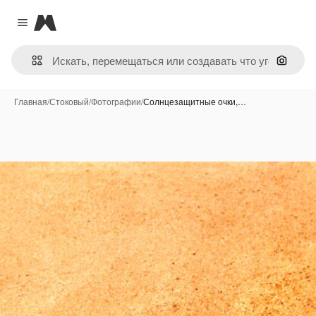
Magnific
Close menu
Поиск 
Главная
/
Стоковый
/
Фотографии
/
Солнцезащитные очки,…