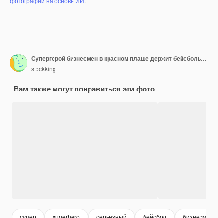
фотографий на основе ИИ
.
Супергерой бизнесмен в красном плаще держит бейсбольную биту с серьезным хмурым лицом, стоя над оранжевой стеной
stockking
Вам также могут понравиться эти фото
супер
superhero
серьезный
бейсбол
бизнесмен