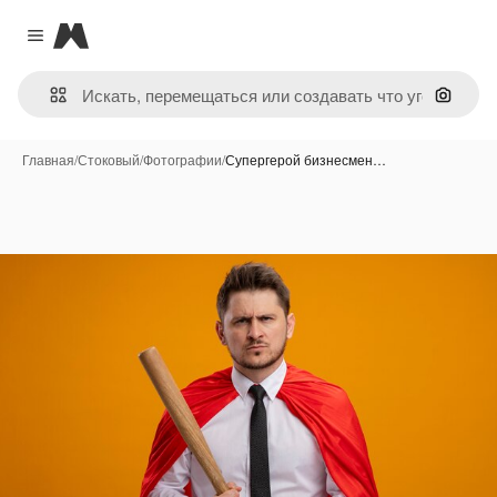
Magnific
Close menu
Поиск 
Главная
/
Стоковый
/
Фотографии
/
Супергерой бизнесмен…