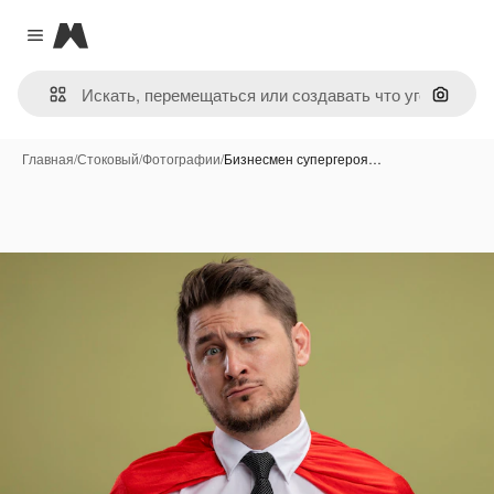
Magnific
Close menu
Поиск 
Главная
/
Стоковый
/
Фотографии
/
Бизнесмен супергероя…