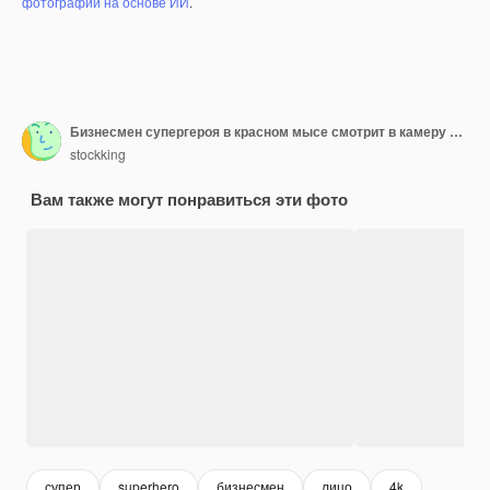
фотографий на основе ИИ
.
Бизнесмен супергероя в красном мысе смотрит в камеру с грустным выражением лица, стоящим на зеленом фоне
stockking
Вам также могут понравиться эти фото
супер
superhero
бизнесмен
лицо
4k