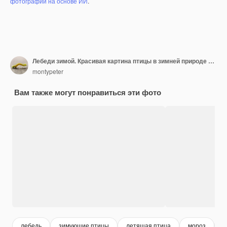
фотографий на основе ИИ
.
Лебеди зимой. Красивая картина птицы в зимней природе со снегом.
montypeter
Вам также могут понравиться эти фото
лебедь
зимующие птицы
летящая птица
мороз
п