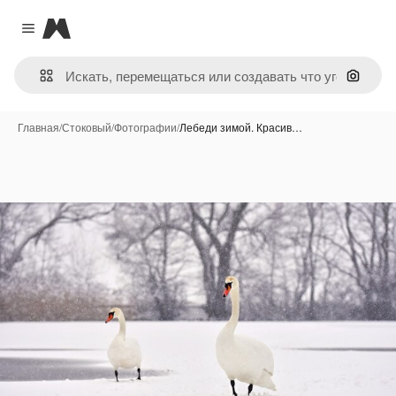
Magnific
Close menu
Поиск 
Главная
/
Стоковый
/
Фотографии
/
Лебеди зимой. Красив…