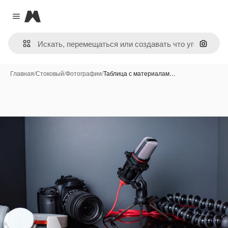
Magnific
Close menu
Поиск 
Главная
/
Стоковый
/
Фотографии
/
Таблица с материалам…