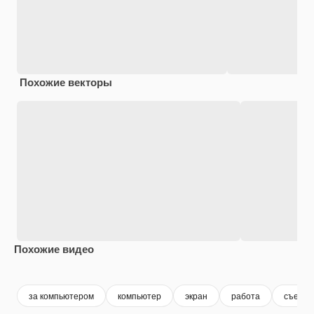
Похожие векторы
Похожие видео
Premium
Premium
Premium
Premium
за компьютером
компьютер
экран
работа
съемки