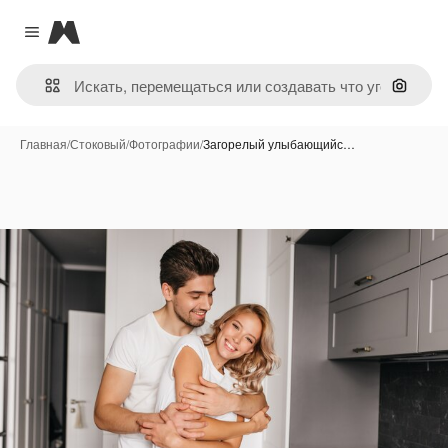
Magnific
Close menu
Поиск 
Главная
/
Стоковый
/
Фотографии
/
Загорелый улыбающийс…