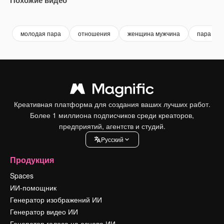
Premium
Premium
Premium
Premium
Сгенериров
молодая пара
отношения
женщина мужчина
пара
Креативная платформа для создания ваших лучших работ.
Более 1 миллиона подписчиков среди креаторов,
предприятий, агентств и студий.
Pусский
Продукция
Spaces
ИИ-помощник
Генератор изображений ИИ
Генератор видео ИИ
Генератор голоса на основе ИИ