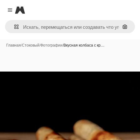
Magnific
Close menu
Поиск 
Главная
/
Стоковый
/
Фотографии
/
Вкусная колбаса с кр…