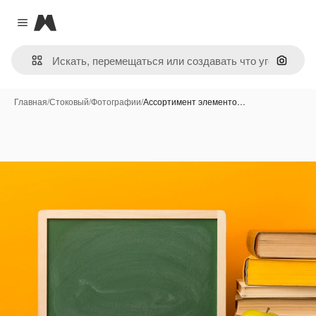
Magnific
Close menu
Поиск 
Главная
/
Стоковый
/
Фотографии
/
Ассортимент элементо…