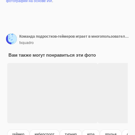
фотографий на основе ИИ
.
Команда подростков-геймеров играет в многопользовательскую видеоигру на ПК в игровом клубе.
fxquadro
Вам также могут понравиться эти фото
геймер
киберспорт
турнир
игра
друзья
онл