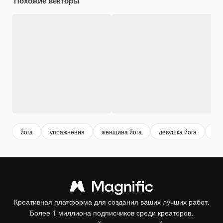
Похожие векторы
йога
упражнения
женщина йога
девушка йога
зд
Креативная платформа для создания ваших лучших работ.
Более 1 миллиона подписчиков среди креаторов,