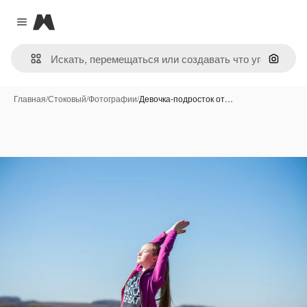
Magnific
Close menu
Поиск 
Главная
/
Стоковый
/
Фотографии
/
Девочка-подросток от…